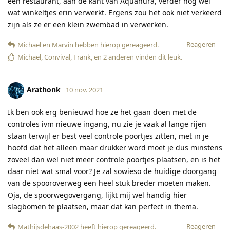
een restaurant, aan de kant van Aquanura, verder nog wel
wat winkeltjes erin verwerkt. Ergens zou het ook niet verkeerd
zijn als ze er een klein zwembad in verwerken.
Reageren
Michael
en
Marvin
hebben hierop gereageerd
.
Michael
,
Convival
,
Frank
, en
2
anderen
vinden dit leuk
.
Arathonk
10 nov. 2021
Ik ben ook erg benieuwd hoe ze het gaan doen met de
controles ivm nieuwe ingang, nu zie je vaak al lange rijen
staan terwijl er best veel controle poortjes zitten, met in je
hoofd dat het alleen maar drukker word moet je dus minstens
zoveel dan wel niet meer controle poortjes plaatsen, en is het
daar niet wat smal voor? Je zal sowieso de huidige doorgang
van de spooroverweg een heel stuk breder moeten maken.
Oja, de spoorwegovergang, lijkt mij wel handig hier
slagbomen te plaatsen, maar dat kan perfect in thema.
Reageren
Mathijsdehaas-2002
heeft hierop gereageerd
.