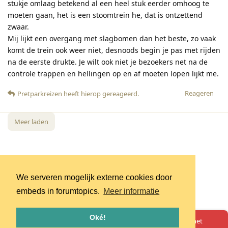
stukje omlaag betekend al een heel stuk eerder omhoog te
moeten gaan, het is een stoomtrein he, dat is ontzettend
zwaar.
Mij lijkt een overgang met slagbomen dan het beste, zo vaak
komt de trein ook weer niet, desnoods begin je pas met rijden
na de eerste drukte. Je wilt ook niet je bezoekers net na de
controle trappen en hellingen op en af moeten lopen lijkt me.
Reageren
Pretparkreizen
heeft hierop gereageerd
.
Meer laden
We serveren mogelijk externe cookies door
embeds in forumtopics.
Meer informatie
Oké!
Oeps! Er is iets misgegaan. Herlaad de pagina en probeer het