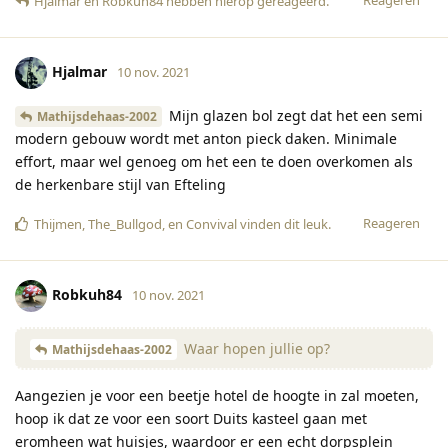
Hjalmar
en
Robkuh84
hebben hierop gereageerd
.
Hjalmar
10 nov. 2021
Mijn glazen bol zegt dat het een semi
Mathijsdehaas-2002
modern gebouw wordt met anton pieck daken. Minimale
effort, maar wel genoeg om het een te doen overkomen als
de herkenbare stijl van Efteling
Reageren
Thijmen
,
The_Bullgod
, en
Convival
vinden dit leuk
.
Robkuh84
10 nov. 2021
Waar hopen jullie op?
Mathijsdehaas-2002
Aangezien je voor een beetje hotel de hoogte in zal moeten,
hoop ik dat ze voor een soort Duits kasteel gaan met
eromheen wat huisjes, waardoor er een echt dorpsplein