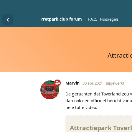
Pretpark.club forum
F.A.Q.
Huisregels
Attract
Marvin
30 apr. 2021
Bijgewerkt
De geruchten dat Toverland zou 
dan ook een officieel bericht van
hele toffe video.
Attractiepark Tove