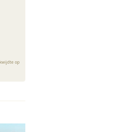
kwijdte op
Reageren