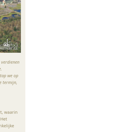
n verdienen
e.
stap we op
e termijn,
rt, waarin
 Het
nkelijke