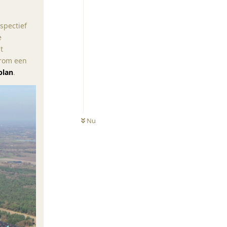
spectief
e
t
arom een
plan
.
Nu