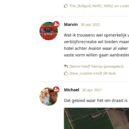
The_Bullgod
,
MrRC
,
NR92
, en
Loeki
Marvin
30 apr. 2021
Wat ik trouwens wel opmerkelijk 
verblijfsrecreatie wil bieden maa
hotel achter Avalon waar al vaker
vaste vorm willen gaan aanbiede
Demin
heeft hierop gereageerd
.
Dave_coaster
vindt dit leuk
.
Michael
30 apr. 2021
Dat gebied waar het om draait is 