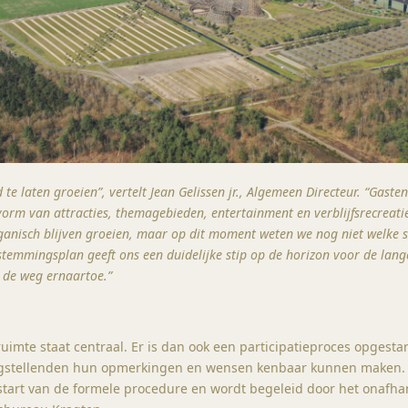
te laten groeien”, vertelt Jean Gelissen jr., Algemeen Directeur. “Gaste
vorm van attracties, themagebieden, entertainment en verblijfsrecreati
ganisch blijven groeien, maar op dit moment weten we nog niet welke 
temmingsplan geeft ons een duidelijke stip op de horizon voor de lang
 de weg ernaartoe.”
fruimte staat centraal. Er is dan ook een participatieproces opgesta
stellenden hun opmerkingen en wensen kenbaar kunnen maken.
 start van de formele procedure en wordt begeleid door het onafha