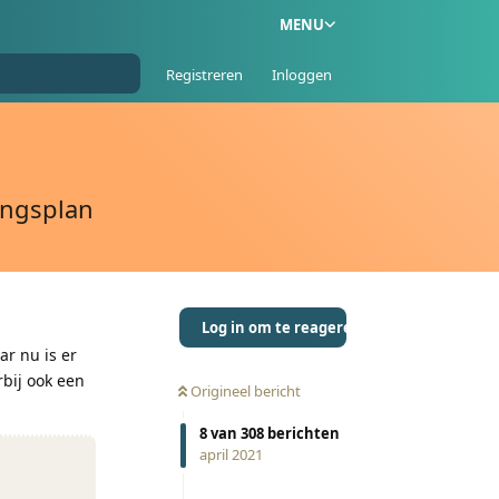
MENU
Registreren
Inloggen
ingsplan
Log in om te reageren
r nu is er
rbij ook een
Origineel bericht
8
van
308
berichten
april 2021