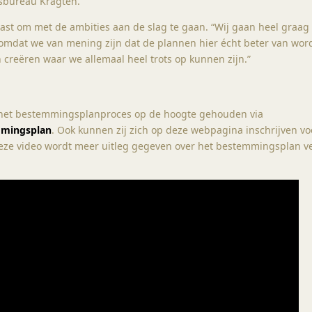
rsbureau Kragten.
siast om met de ambities aan de slag te gaan. “Wij gaan heel graag
mdat we van mening zijn dat de plannen hier écht beter van wor
creëren waar we allemaal heel trots op kunnen zijn.”
het bestemmingsplanproces op de hoogte gehouden via
mmingsplan
. Ook kunnen zij zich op deze webpagina inschrijven vo
deze video wordt meer uitleg gegeven over het bestemmingsplan v