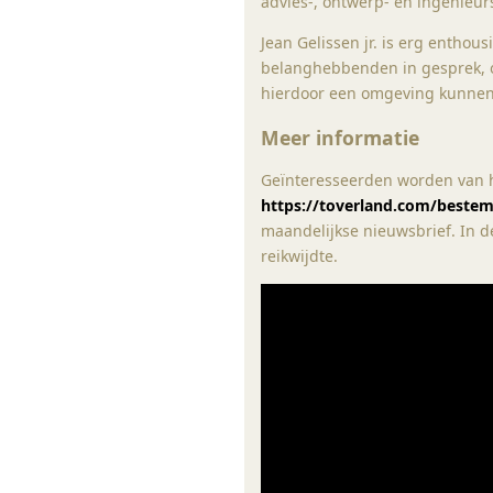
advies-, ontwerp- en ingenieu
Jean Gelissen jr. is erg enthou
belanghebbenden in gesprek, o
hierdoor een omgeving kunnen 
Meer informatie
Geïnteresseerden worden van 
https://toverland.com/beste
maandelijkse nieuwsbrief. In 
reikwijdte.