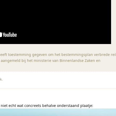
eeft toestemming gegeven om het bestemmingsplan verbrede rei
ens aangemeld bij het ministerie van Binnenlandse Zaken en
uk
.
niet echt wat concreets behalve onderstaand plaatje: