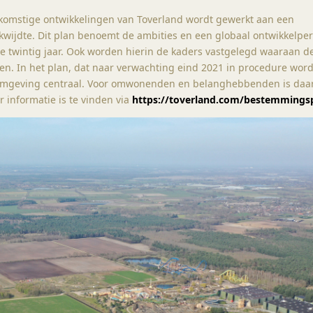
komstige ontwikkelingen van Toverland wordt gewerkt aan een
wijdte. Dit plan benoemt de ambities en een globaal ontwikkelper
e twintig jaar. Ook worden hierin de kaders vastgelegd waaraan d
en. In het plan, dat naar verwachting eind 2021 in procedure word
efomgeving centraal. Voor omwonenden en belanghebbenden is da
r informatie is te vinden via
https://toverland.com/bestemmings