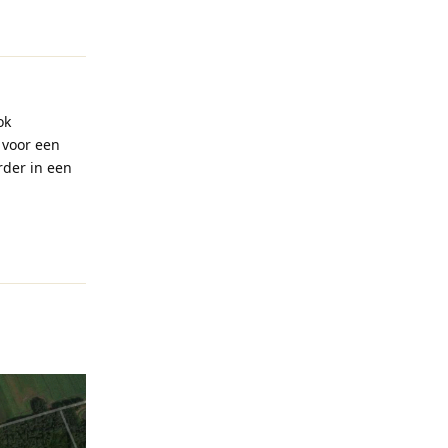
Reageren
ok
 voor een
rder in een
Reageren