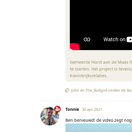
Gemeente Horst aan de Maas h
te starten. Het project is tev
Koninkrijksrelaties.
John
en
The_Bullgod
vinden dit le
Tonnie
30 apr. 2021
Ben benieuwd! de video zegt nog 