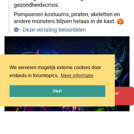
We serveren mogelijk externe cookies door
embeds in forumtopics.
Meer informatie
Oké!
Oeps! Er is iets misgegaan. Herlaad de pagina en probeer het
opnieuw.