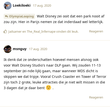
Loekiloeki
17 aug. 2020
Walt Disney zei ooit dat een park nooit af
OlympiaLooping
zou zijn. Hier in Parijs nemen ze dat inderdaad wel letterlijk.
Reageren
Jailsamer
en
The_Real_Infernape
vinden dit leuk
.
msnguy
17 aug. 2020
Ik denk dat ze onderschatten hoeveel mensen alsnog ook
voor Walt Disney Studio's naar DLP gaan. Wij zouden 11-13
september (ei-nde-lijk) gaan, maar wanneer WDS dicht is
skippen we dat tripje. Vooral Crush Coaster en Tower of Terror
zijn toch 2 grote, leuke attracties die je niet wilt missen in die
3 dagen dat je daar bent
.
Reageren