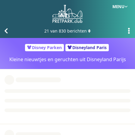
MENU
21
van
830
berichten
Disney Parken
Disneyland Paris
Kleine nieuwtjes en geruchten uit Disneyland Parijs