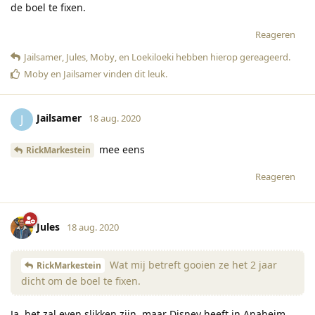
de boel te fixen.
Reageren
Jailsamer
,
Jules
,
Moby
, en
Loekiloeki
hebben hierop gereageerd
.
Moby
en
Jailsamer
vinden dit leuk
.
Jailsamer
J
18 aug. 2020
mee eens
RickMarkestein
Reageren
Jules
18 aug. 2020
Wat mij betreft gooien ze het 2 jaar
RickMarkestein
dicht om de boel te fixen.
Ja, het zal even slikken zijn, maar Disney heeft in Anaheim